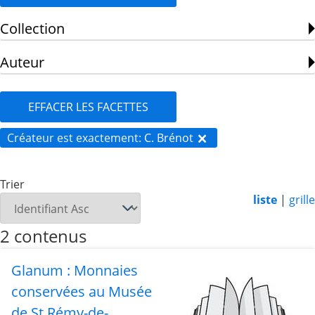
Collection
Auteur
EFFACER LES FACETTES
Créateur est exactement
C. Brénot
Trier
liste
|
grille
2 contenus
Glanum : Monnaies
conservées au Musée
de St Rémy-de-