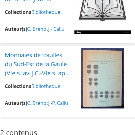
Provence
Collections
Bibliothèque
Auteur(s)
C. Brénot
J.- Callu
Monnaies de fouilles
du Sud-Est de la Gaule
(VIe s. av. J.C.-VIe s. ap.
J.C.) : Glanum,
Collections
Bibliothèque
Marseille, Novem
Craris
Auteur(s)
C. Brénot
J.-P. Callu
2 contenus