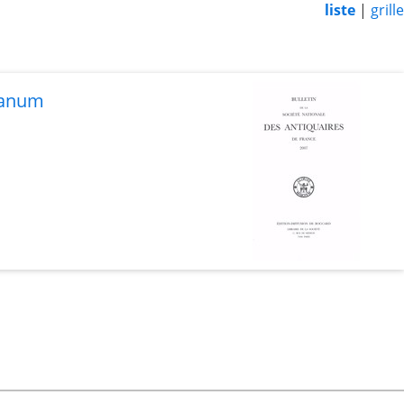
liste
|
grille
Glanum