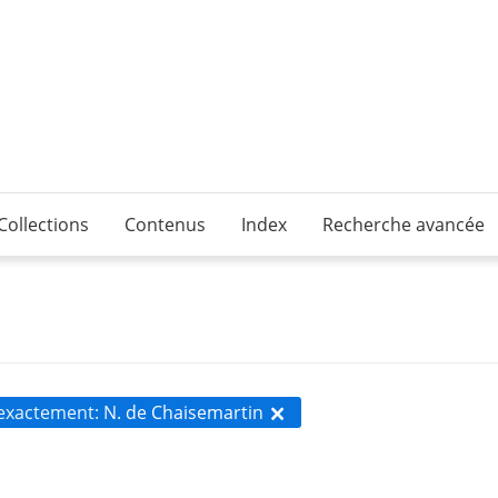
Collections
Contenus
Index
Recherche avancée
 exactement
N. de Chaisemartin