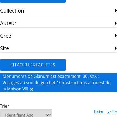
Collection
Auteur
Créé
Site
EFFACER LES FACETTES
Monuments de Glanum est exactement
30. XXX :
Vestiges au sud du guichet / Constructions à l'ouest de
la Maison VIII
Trier
liste
|
grille