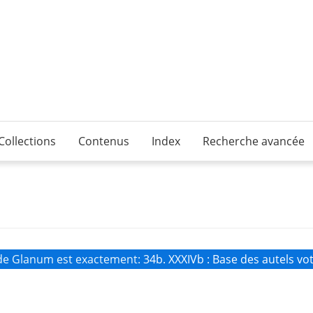
Collections
Contenus
Index
Recherche avancée
e Glanum est exactement
34b. XXXIVb : Base des autels vot