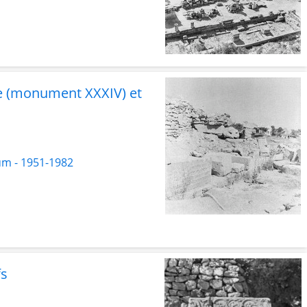
ue (monument XXXIV) et
um - 1951-1982
fs