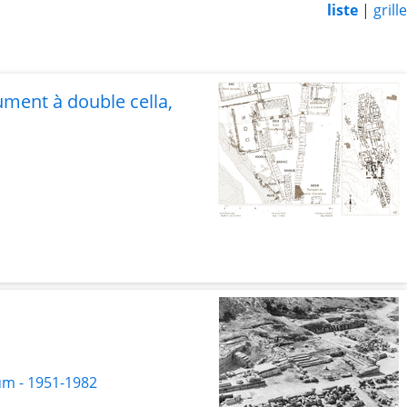
liste
|
grille
ument à double cella,
um - 1951-1982