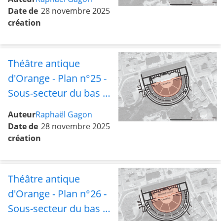
l'aile et la rue ouest et
Date de
28 novembre 2025
le tétrapyle
création
Théâtre antique
d'Orange - Plan n°25 -
Sous-secteur du bas de
la cavea
Auteur
Raphaël Gagon
Date de
28 novembre 2025
création
Théâtre antique
d'Orange - Plan n°26 -
Sous-secteur du bas de