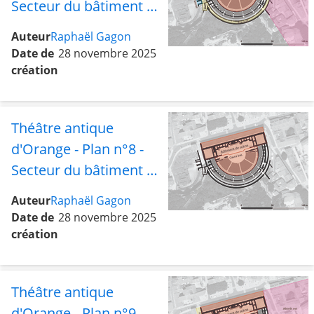
Secteur du bâtiment de
scène avec le bas de la
Auteur
Raphaël Gagon
cavea, les rues sud et
Date de
28 novembre 2025
ouest, le portique
création
latéral, le tétrapyle et
les abords est
Théâtre antique
d'Orange - Plan n°8 -
Secteur du bâtiment de
scène avec le bas de la
Auteur
Raphaël Gagon
cavea
Date de
28 novembre 2025
création
Théâtre antique
d'Orange - Plan n°9 -