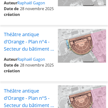
Auteur
Raphaël Gagon
Date de
28 novembre 2025
création
Théâtre antique
d'Orange - Plan n°4 -
Secteur du bâtiment de
scène et de la cavea
Auteur
Raphaël Gagon
avec les abords est, les
Date de
28 novembre 2025
rues sud et ouest, le
création
tétrapyle et le portique
latéral
Théâtre antique
d'Orange - Plan n°5 -
Secteur du bâtiment de