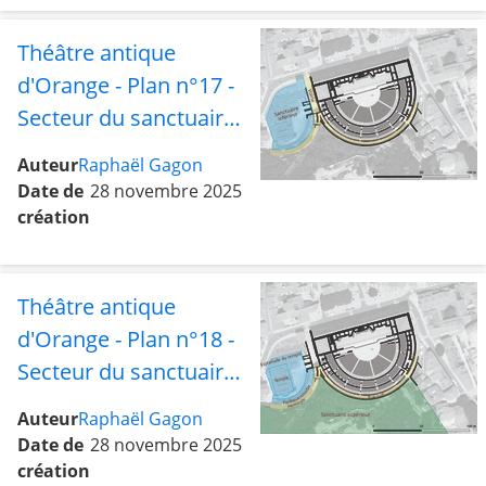
Théâtre antique
d'Orange - Plan n°17 -
Secteur du sanctuaire
inférieur et de la voirie
Auteur
Raphaël Gagon
Date de
28 novembre 2025
création
Théâtre antique
d'Orange - Plan n°18 -
Secteur du sanctuaire
supérieur avec le
Auteur
Raphaël Gagon
temple, l'esplanade, le
Date de
28 novembre 2025
portique courbe,
création