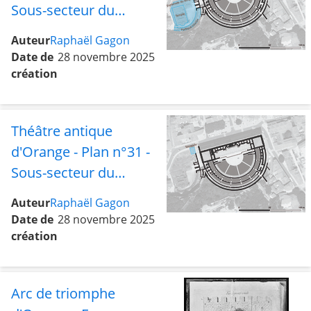
Sous-secteur du
temple et de
Auteur
Raphaël Gagon
l'esplanade avec le
Date de
28 novembre 2025
portique courbe
création
Théâtre antique
d'Orange - Plan n°31 -
Sous-secteur du
tétrapyle
Auteur
Raphaël Gagon
Date de
28 novembre 2025
création
Arc de triomphe