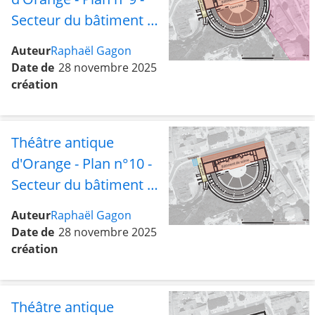
Secteur du bâtiment de
scène avec le bas de la
Auteur
Raphaël Gagon
cavea, les abords est et
Date de
28 novembre 2025
la rue ouest
création
Théâtre antique
d'Orange - Plan n°10 -
Secteur du bâtiment de
scène avec la rue ouest
Auteur
Raphaël Gagon
et le tétrapyle
Date de
28 novembre 2025
création
Théâtre antique