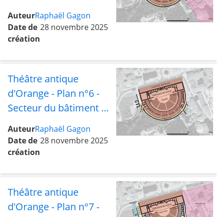
scène et de la cavea
Auteur
Raphaël Gagon
avec la rue sud et les
Date de
28 novembre 2025
abords est
création
Théâtre antique
d'Orange - Plan n°6 -
Secteur du bâtiment de
scène avec la cavea et
Auteur
Raphaël Gagon
la rue sud
Date de
28 novembre 2025
création
Théâtre antique
d'Orange - Plan n°7 -