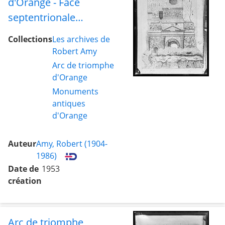
d'Orange - Face
septentrionale
(gravure)
Collections
Les archives de
Robert Amy
Arc de triomphe
d'Orange
Monuments
antiques
d'Orange
Auteur
Amy, Robert (1904-
1986)
Date de
1953
création
Arc de triomphe