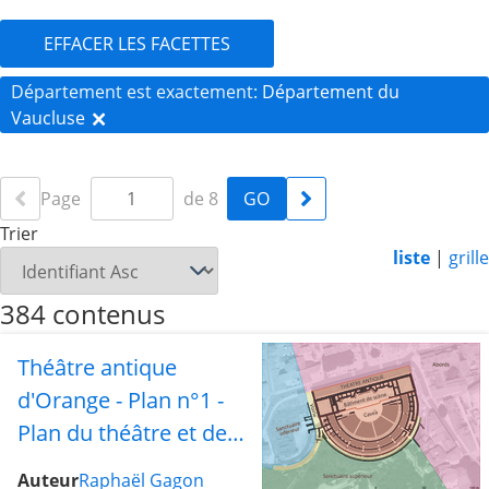
EFFACER LES FACETTES
Département est exactement
Département du
Vaucluse
Page
de 8
Trier
liste
|
grille
384 contenus
Théâtre antique
d'Orange - Plan n°1 -
Plan du théâtre et des
différents secteurs
Auteur
Raphaël Gagon