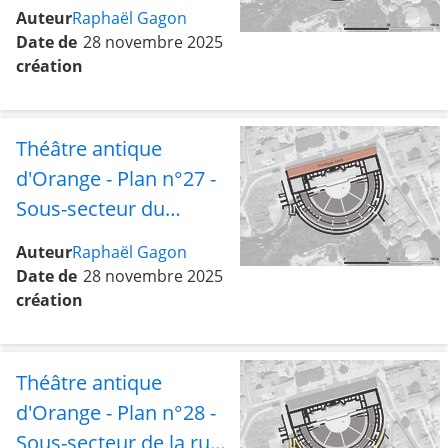
la cavea avec le
Auteur
Raphaël Gagon
bâtiment central
Date de
28 novembre 2025
création
Théâtre antique
d'Orange - Plan n°27 -
Sous-secteur du
portique Nord
Auteur
Raphaël Gagon
Date de
28 novembre 2025
création
Théâtre antique
d'Orange - Plan n°28 -
Sous-secteur de la rue