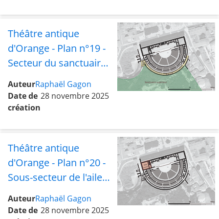
l'hémicycle et la rue
sud
Théâtre antique
d'Orange - Plan n°19 -
Secteur du sanctuaire
supérieur avec le sous-
Auteur
Raphaël Gagon
secteur de la rue sud
Date de
28 novembre 2025
création
Théâtre antique
d'Orange - Plan n°20 -
Sous-secteur de l'aile
ouest
Auteur
Raphaël Gagon
Date de
28 novembre 2025