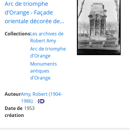
Arc de triomphe
d'Orange - Façade
orientale décorée de
trophées militaires pris
Collections
Les archives de
à l'ennemi
Robert Amy
Arc de triomphe
d'Orange
Monuments
antiques
d'Orange
Auteur
Amy, Robert (1904-
1986)
Date de
1953
création