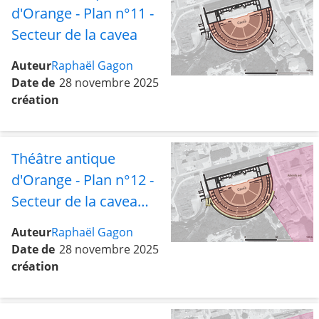
d'Orange - Plan n°11 -
Secteur de la cavea
Auteur
Raphaël Gagon
Date de
28 novembre 2025
création
Théâtre antique
d'Orange - Plan n°12 -
Secteur de la cavea
avec la rue sud et les
Auteur
Raphaël Gagon
abords est
Date de
28 novembre 2025
création