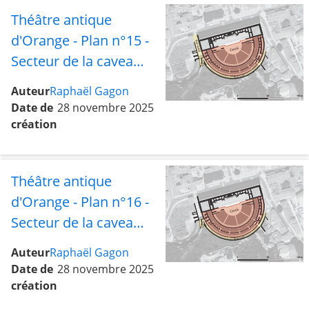
Théâtre antique
d'Orange - Plan n°15 -
Secteur de la cavea
avec les rues ouest et
Auteur
Raphaël Gagon
sud
Date de
28 novembre 2025
création
Théâtre antique
d'Orange - Plan n°16 -
Secteur de la cavea
avec la rue sud
Auteur
Raphaël Gagon
Date de
28 novembre 2025
création