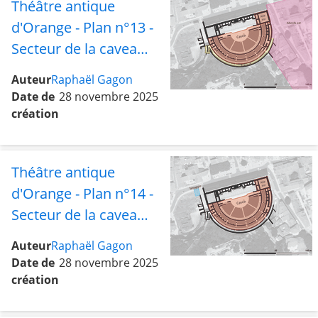
Théâtre antique
d'Orange - Plan n°13 -
Secteur de la cavea
avec l'aile est, les
Auteur
Raphaël Gagon
abords est et la rue
Date de
28 novembre 2025
sud
création
Théâtre antique
d'Orange - Plan n°14 -
Secteur de la cavea
avec l'aile est et le
Auteur
Raphaël Gagon
tétrapyle
Date de
28 novembre 2025
création