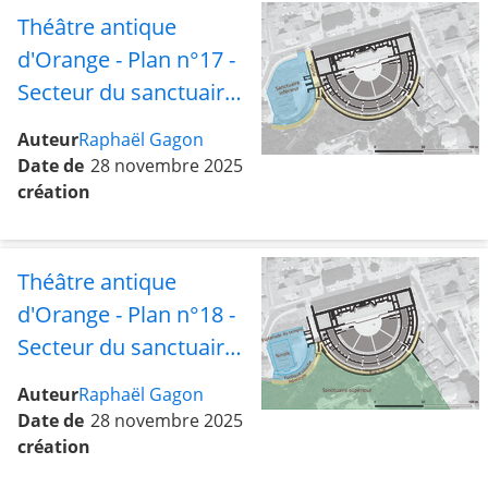
Théâtre antique
d'Orange - Plan n°17 -
Secteur du sanctuaire
inférieur et de la voirie
Auteur
Raphaël Gagon
Date de
28 novembre 2025
création
Théâtre antique
d'Orange - Plan n°18 -
Secteur du sanctuaire
supérieur avec le
Auteur
Raphaël Gagon
temple, l'esplanade, le
Date de
28 novembre 2025
portique courbe,
création
l'hémicycle et la rue