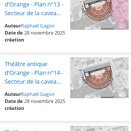
d'Orange - Plan n°13 -
Secteur de la cavea
avec l'aile est, les
Auteur
Raphaël Gagon
abords est et la rue
Date de
28 novembre 2025
sud
création
Théâtre antique
d'Orange - Plan n°14 -
Secteur de la cavea
avec l'aile est et le
Auteur
Raphaël Gagon
tétrapyle
Date de
28 novembre 2025
création