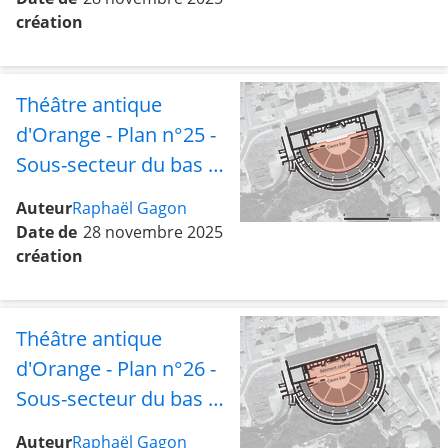
le tétrapyle
création
Théâtre antique
d'Orange - Plan n°25 -
Sous-secteur du bas de
la cavea
Auteur
Raphaël Gagon
Date de
28 novembre 2025
création
Théâtre antique
d'Orange - Plan n°26 -
Sous-secteur du bas de
la cavea avec le
Auteur
Raphaël Gagon