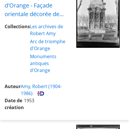
d'Orange - Façade
orientale décorée de
trophées militaires pris
Collections
Les archives de
à l'ennemi
Robert Amy
Arc de triomphe
d'Orange
Monuments
antiques
d'Orange
Auteur
Amy, Robert (1904-
1986)
Date de
1953
création