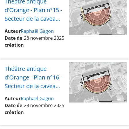
Théâtre antique
d'Orange - Plan n°15 -
Secteur de la cavea
avec les rues ouest et
Auteur
Raphaël Gagon
sud
Date de
28 novembre 2025
création
Théâtre antique
d'Orange - Plan n°16 -
Secteur de la cavea
avec la rue sud
Auteur
Raphaël Gagon
Date de
28 novembre 2025
création