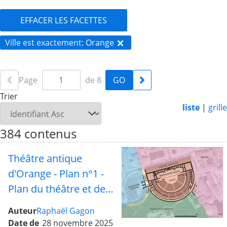
EFFACER LES FACETTES
Ville est exactement
Orange
Page
de 8
Trier
liste
|
grille
384 contenus
Théâtre antique
d'Orange - Plan n°1 -
Plan du théâtre et des
différents secteurs
Auteur
Raphaël Gagon
Date de
28 novembre 2025