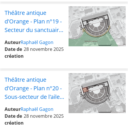
sud
Théâtre antique
d'Orange - Plan n°19 -
Secteur du sanctuaire
supérieur avec le sous-
Auteur
Raphaël Gagon
secteur de la rue sud
Date de
28 novembre 2025
création
Théâtre antique
d'Orange - Plan n°20 -
Sous-secteur de l'aile
ouest
Auteur
Raphaël Gagon
Date de
28 novembre 2025
création