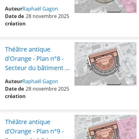
scène avec le bas de la
Auteur
Raphaël Gagon
cavea, les rues sud et
Date de
28 novembre 2025
ouest, le portique
création
latéral, le tétrapyle et
les abords est
Théâtre antique
d'Orange - Plan n°8 -
Secteur du bâtiment de
scène avec le bas de la
Auteur
Raphaël Gagon
cavea
Date de
28 novembre 2025
création
Théâtre antique
d'Orange - Plan n°9 -