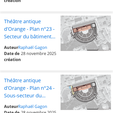
création
Théâtre antique
d'Orange - Plan n°23 -
Secteur du bâtiment
central avec l'aile ouest
Auteur
Raphaël Gagon
Date de
28 novembre 2025
création
Théâtre antique
d'Orange - Plan n°24 -
Sous-secteur du
bâtiment central avec
Auteur
Raphaël Gagon
l'aile et la rue ouest et
Date de
28 novembre 2025