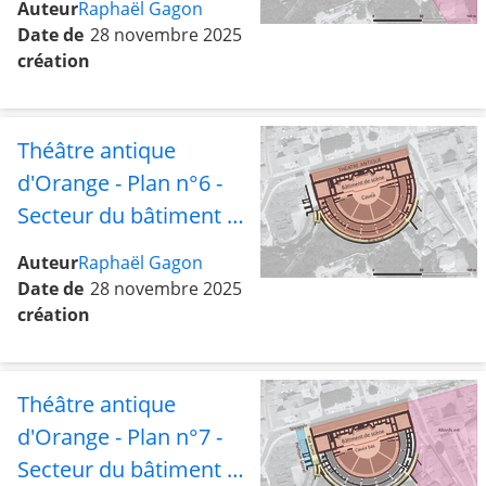
Auteur
Raphaël Gagon
avec la rue sud et les
Date de
28 novembre 2025
abords est
création
Théâtre antique
d'Orange - Plan n°6 -
Secteur du bâtiment de
scène avec la cavea et
Auteur
Raphaël Gagon
la rue sud
Date de
28 novembre 2025
création
Théâtre antique
d'Orange - Plan n°7 -
Secteur du bâtiment de