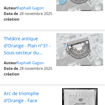
temple et de
Auteur
Raphaël Gagon
l'esplanade avec le
Date de
28 novembre 2025
portique courbe
création
Théâtre antique
d'Orange - Plan n°31 -
Sous-secteur du
tétrapyle
Auteur
Raphaël Gagon
Date de
28 novembre 2025
création
Arc de triomphe
d'Orange - Face