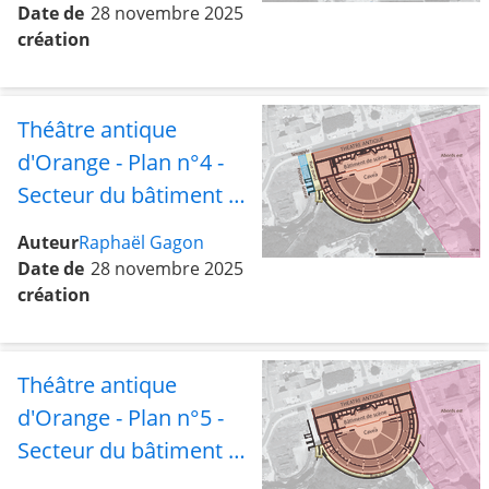
Date de
28 novembre 2025
création
Théâtre antique
d'Orange - Plan n°4 -
Secteur du bâtiment de
scène et de la cavea
Auteur
Raphaël Gagon
avec les abords est, les
Date de
28 novembre 2025
rues sud et ouest, le
création
tétrapyle et le portique
latéral
Théâtre antique
d'Orange - Plan n°5 -
Secteur du bâtiment de
scène et de la cavea