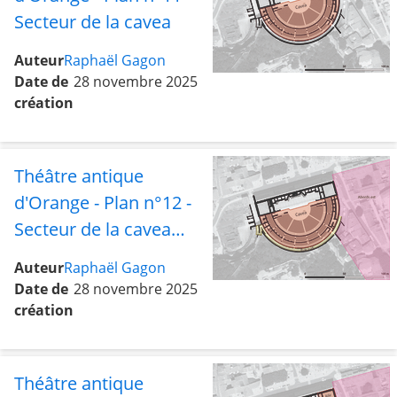
Secteur de la cavea
Auteur
Raphaël Gagon
Date de
28 novembre 2025
création
Théâtre antique
d'Orange - Plan n°12 -
Secteur de la cavea
avec la rue sud et les
Auteur
Raphaël Gagon
abords est
Date de
28 novembre 2025
création
Théâtre antique