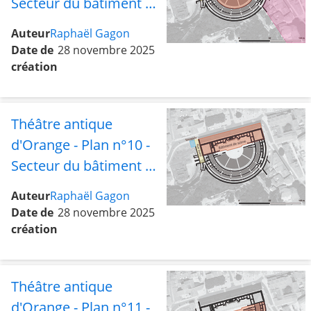
Secteur du bâtiment de
scène avec le bas de la
Auteur
Raphaël Gagon
cavea, les abords est et
Date de
28 novembre 2025
la rue ouest
création
Théâtre antique
d'Orange - Plan n°10 -
Secteur du bâtiment de
scène avec la rue ouest
Auteur
Raphaël Gagon
et le tétrapyle
Date de
28 novembre 2025
création
Théâtre antique
d'Orange - Plan n°11 -