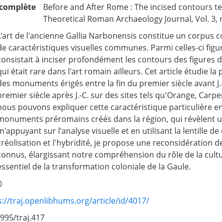
 complète
Before and After Rome : The incised contours te
Theoretical Roman Archaeology Journal, Vol. 3, 
L'art de l'ancienne Gallia Narbonensis constitue un corpus
de caractéristiques visuelles communes. Parmi celles-ci fig
consistait à inciser profondément les contours des figures d
qui était rare dans l'art romain ailleurs. Cet article étudie 
des monuments érigés entre la fin du premier siècle avant J.
premier siècle après J.-C. sur des sites tels qu'Orange, Carp
nous pouvons expliquer cette caractéristique particulière en
monuments préromains créés dans la région, qui révèlent un
m'appuyant sur l'analyse visuelle et en utilisant la lentille 
créolisation et l'hybridité, je propose une reconsidération
connus, élargissant notre compréhension du rôle de la cul
essentiel de la transformation coloniale de la Gaule.
0
s://traj.openlibhums.org/article/id/4017/
995/traj.417