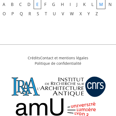
A
B
C
D
E
F
G
H
I
J
K
L
M
N
O
P
Q
R
S
T
U
V
W
X
Y
Z
Crédits
Contact et mentions légales
Politique de confidentialité