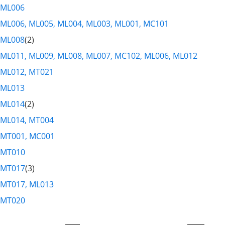
ML006
ML006, ML005, ML004, ML003, ML001, MC101
ML008
(2)
ML011, ML009, ML008, ML007, MC102, ML006, ML012
ML012, MT021
ML013
ML014
(2)
ML014, MT004
MT001, MC001
MT010
MT017
(3)
MT017, ML013
MT020