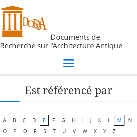
Documents de
Recherche sur l’Architecture Antique
Est référencé par
A
B
C
D
E
F
G
H
I
J
K
L
M
N
O
P
Q
R
S
T
U
V
W
X
Y
Z