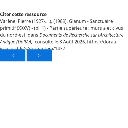
Citer cette ressource
Varène, Pierre (1927-....), (1989). Glanum - Sanctuaire
primitif (XXXV) - (pl. 1) - Partie supérieure ; murs a et c vus
du nord-est, dans
Documents de Recherche sur l’Architecture
Antique (DoRAA)
, consulté le 8 Août 2026, https://doraa-
iraa.inist.fr/s/doraa/item/1437
<
>