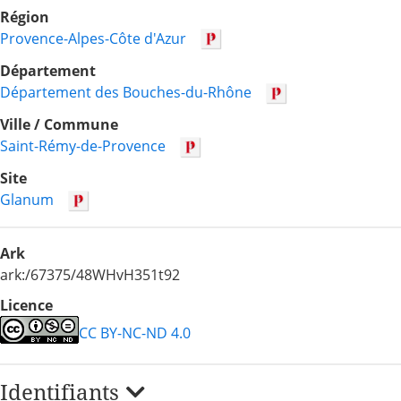
Région
Provence-Alpes-Côte d'Azur
Département
Département des Bouches-du-Rhône
Ville / Commune
Saint-Rémy-de-Provence
Site
Glanum
Ark
ark:/67375/48WHvH351t92
Licence
CC BY-NC-ND 4.0
Identifiants