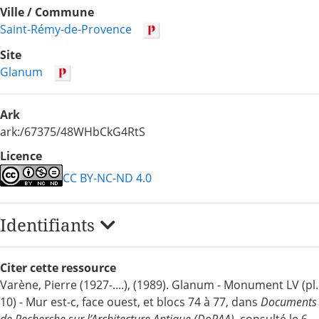
Ville / Commune
Saint-Rémy-de-Provence
Site
Glanum
Ark
ark:/67375/48WHbCkG4RtS
Licence
CC BY-NC-ND 4.0
Identifiants
Citer cette ressource
Varène, Pierre (1927-....), (1989). Glanum - Monument LV (pl.
10) - Mur est-c, face ouest, et blocs 74 à 77, dans
Documents