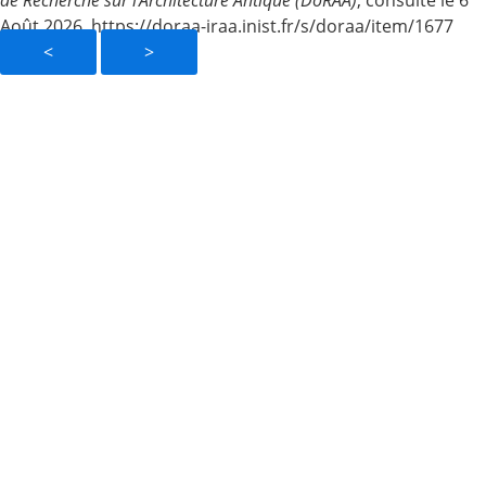
de Recherche sur l’Architecture Antique (DoRAA)
, consulté le 6
Août 2026, https://doraa-iraa.inist.fr/s/doraa/item/1677
<
>