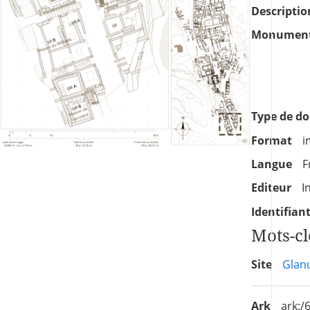
Descriptio
Monument
Type de d
Format
i
Langue
F
Editeur
I
Identifian
Mots-cl
Site
Glan
Ark
ark: