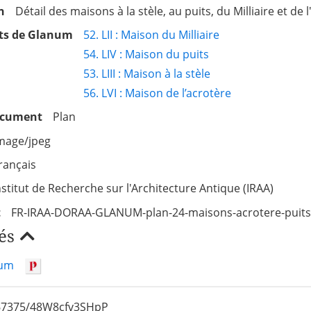
n
Détail des maisons à la stèle, au puits, du Milliaire et de 
s de Glanum
52. LII : Maison du Milliaire
54. LIV : Maison du puits
53. LIII : Maison à la stèle
56. LVI : Maison de l’acrotère
ocument
Plan
mage/jpeg
rançais
nstitut de Recherche sur l'Architecture Antique (IRAA)
t
FR-IRAA-DORAA-GLANUM-plan-24-maisons-acrotere-puits-
és
um
/67375/48W8cfv3SHpP