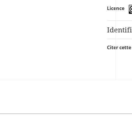
Licence
Identif
Citer cett