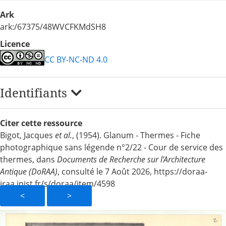
Ark
ark:/67375/48WVCFKMdSH8
Licence
CC BY-NC-ND 4.0
Identifiants
Citer cette ressource
Bigot, Jacques
et al.
, (1954). Glanum - Thermes - Fiche
photographique sans légende n°2/22 - Cour de service des
thermes, dans
Documents de Recherche sur l’Architecture
Antique (DoRAA)
, consulté le 7 Août 2026, https://doraa-
iraa.inist.fr/s/doraa/item/4598
<
>