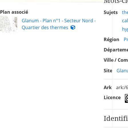
Mots-cl
Plan associé
Sujets
th
Glanum - Plan n°1 - Secteur Nord -
ca
Quartier des thermes
hy
Région
P
Départem
Ville / C
Site
Glan
Ark
ark:
Licence
Identif