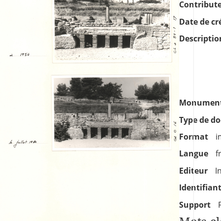
Contribut
Date de cr
Descriptio
Monument
Type de d
Format
i
Langue
f
Editeur
I
Identifian
Support