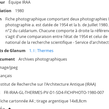
eur
Équipe IRAA
éation
1980
n
Fiche photographique comportant deux photographies 
photographie a. est datée de 1954 et la b. de Juillet 1980.
n°2 du caldarium. Chacune comporte à droite la référence
s'agit d'une comparaison entre l'état de 1954 et celui d
national de la recherche scientifique - Service d'archite
s de Glanum
1. I : Thermes
ocument
Archives photographiques
mage/jpeg
rançais
nstitut de Recherche sur l'Architecture Antique (IRAA)
t
FR-IRAA-GL-THERMES-PV-D1-SD4-FICHPHOTO-1980-007
Fiche cartonnée A4 ; tirage argentique 14x8,8cm