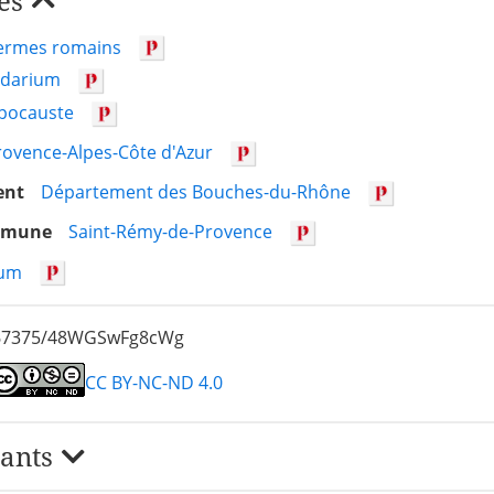
és
ermes romains
ldarium
pocauste
rovence-Alpes-Côte d'Azur
ent
Département des Bouches-du-Rhône
ommune
Saint-Rémy-de-Provence
um
/67375/48WGSwFg8cWg
CC BY-NC-ND 4.0
iants