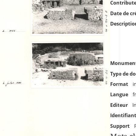
Contribut
Date de cr
Descriptio
Monument
Type de d
Format
i
Langue
f
Editeur
I
Identifian
Support