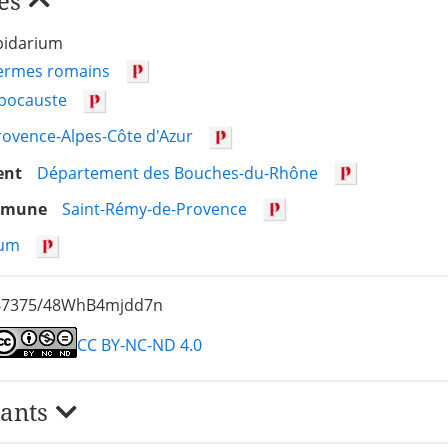
és
pidarium
ermes romains
pocauste
rovence-Alpes-Côte d'Azur
ent
Département des Bouches-du-Rhône
ommune
Saint-Rémy-de-Provence
um
/67375/48WhB4mjdd7n
CC BY-NC-ND 4.0
iants