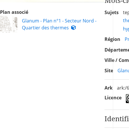
Mots-cl
Plan associé
Sujets
te
th
Glanum - Plan n°1 - Secteur Nord -
Quartier des thermes
hy
Région
P
Départem
Ville / C
Site
Glan
Ark
ark:
Licence
Identif