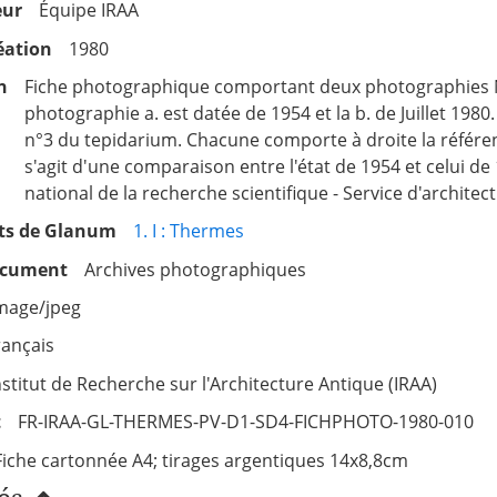
eur
Équipe IRAA
éation
1980
n
Fiche photographique comportant deux photographies 
photographie a. est datée de 1954 et la b. de Juillet 1980.
n°3 du tepidarium. Chacune comporte à droite la référen
s'agit d'une comparaison entre l'état de 1954 et celui d
national de la recherche scientifique - Service d'archite
s de Glanum
1. I : Thermes
ocument
Archives photographiques
mage/jpeg
rançais
nstitut de Recherche sur l'Architecture Antique (IRAA)
t
FR-IRAA-GL-THERMES-PV-D1-SD4-FICHPHOTO-1980-010
Fiche cartonnée A4; tirages argentiques 14x8,8cm