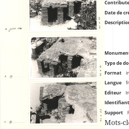
Contribut
Date de cr
Descriptio
Monument
Type de d
Format
i
Langue
f
Editeur
I
Identifian
Support
Mots-cl