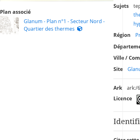
Sujets
te
Plan associé
th
Glanum - Plan n°1 - Secteur Nord -
hy
Quartier des thermes
Région
P
Départem
Ville / C
Site
Glan
Ark
ark:
Licence
Identif
Citer cett