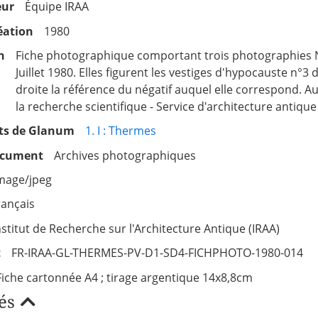
eur
Équipe IRAA
éation
1980
n
Fiche photographique comportant trois photographies
Juillet 1980. Elles figurent les vestiges d'hypocauste n
droite la référence du négatif auquel elle correspond. 
la recherche scientifique - Service d'architecture antiqu
s de Glanum
1. I : Thermes
ocument
Archives photographiques
mage/jpeg
rançais
nstitut de Recherche sur l'Architecture Antique (IRAA)
t
FR-IRAA-GL-THERMES-PV-D1-SD4-FICHPHOTO-1980-014
Fiche cartonnée A4 ; tirage argentique 14x8,8cm
és