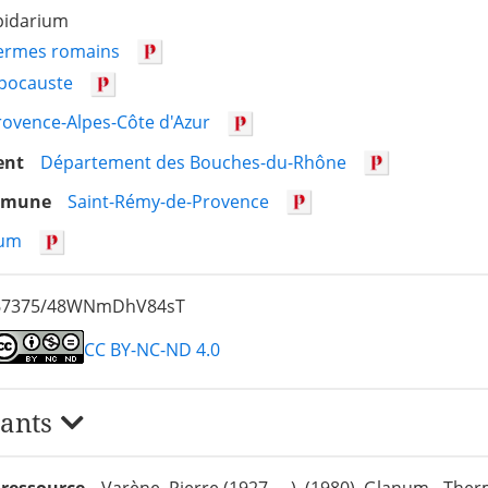
pidarium
ermes romains
pocauste
rovence-Alpes-Côte d'Azur
ent
Département des Bouches-du-Rhône
ommune
Saint-Rémy-de-Provence
um
/67375/48WNmDhV84sT
CC BY-NC-ND 4.0
iants
e ressource
Varène, Pierre (1927-....), (1980). Glanum - The