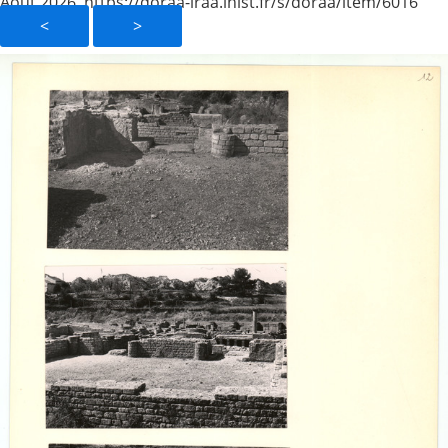
Août 2026, https://doraa-iraa.inist.fr/s/doraa/item/6016
<
>