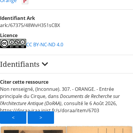
Orange
Identifiant Ark
ark:/67375/48WvH351sCBX
Licence
CC BY-NC-ND 4.0
Identifiants
Citer cette ressource
Non renseigné, (Inconnue). 307. - ORANGE. - Entrée
principale du Cirque, dans
Documents de Recherche sur
l’Architecture Antique (DoRAA)
, consulté le 6 Août 2026,
https://doraa-iraa.inist.fr/s/doraa/item/6703
<
>