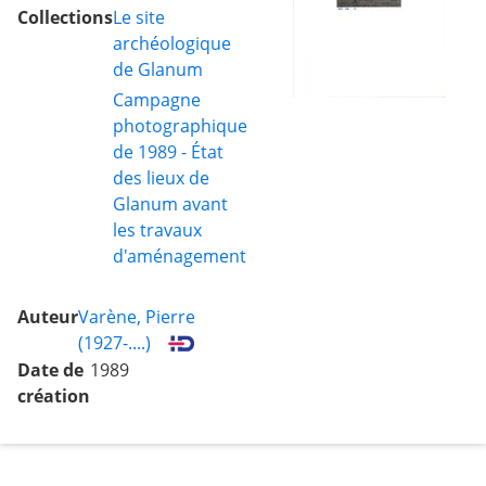
ouest-d, face ouest, et
Collections
Le site
blocs 129 à 133
archéologique
de Glanum
Campagne
photographique
de 1989 - État
des lieux de
Glanum avant
les travaux
d'aménagement
Auteur
Varène, Pierre
(1927-....)
Date de
1989
création