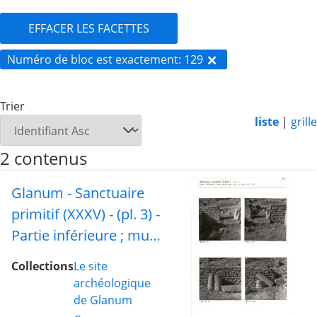
EFFACER LES FACETTES
Numéro de bloc est exactement
129
Trier
liste
|
grille
2 contenus
Glanum - Sanctuaire
primitif (XXXV) - (pl. 3) -
Partie inférieure ; mur
ouest-d, face ouest, et
Collections
Le site
blocs 126 à 133
archéologique
de Glanum