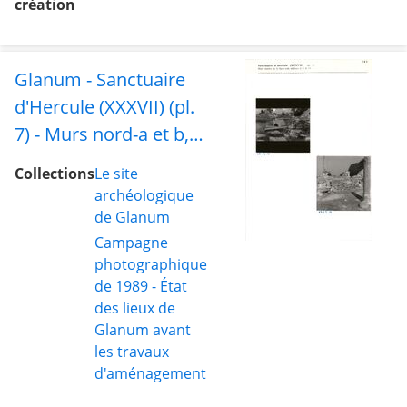
création
Glanum - Sanctuaire
d'Hercule (XXXVII) (pl.
7) - Murs nord-a et b,
faces sud, et blocs 6, 7
Collections
Le site
et 11
archéologique
de Glanum
Campagne
photographique
de 1989 - État
des lieux de
Glanum avant
les travaux
d'aménagement