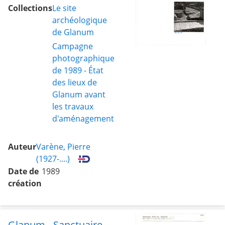
nord, et blocs 6 et 7
Collections
Le site
archéologique
de Glanum
Campagne
photographique
de 1989 - État
des lieux de
Glanum avant
les travaux
d'aménagement
Auteur
Varène, Pierre
(1927-....)
Date de
1989
création
Glanum - Sanctuaire