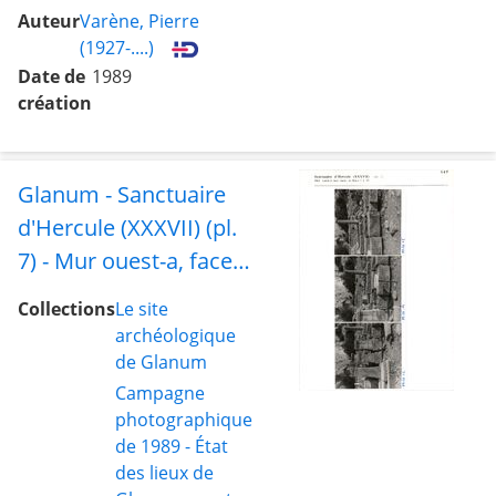
Auteur
Varène, Pierre
(1927-....)
Date de
1989
création
Glanum - Sanctuaire
d'Hercule (XXXVII) (pl.
7) - Mur ouest-a, face
ouest, et blocs 7 à 10
Collections
Le site
archéologique
de Glanum
Campagne
photographique
de 1989 - État
des lieux de