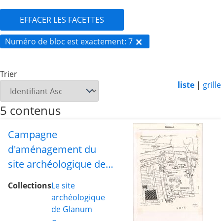
EFFACER LES FACETTES
Numéro de bloc est exactement
7
Trier
liste
|
grille
5 contenus
Campagne
d'aménagement du
site archéologique de
Glanum - Partie Sud -
Collections
Le site
Planche 7
archéologique
de Glanum