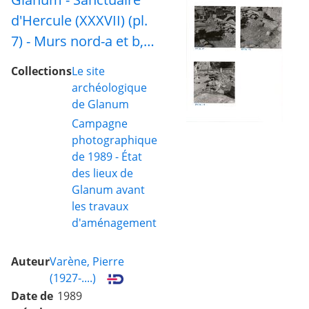
d'Hercule (XXXVII) (pl.
7) - Murs nord-a et b,
faces sud, et blocs 2 à
Collections
Le site
10 et 12
archéologique
de Glanum
Campagne
photographique
de 1989 - État
des lieux de
Glanum avant
les travaux
d'aménagement
Auteur
Varène, Pierre
(1927-....)
Date de
1989