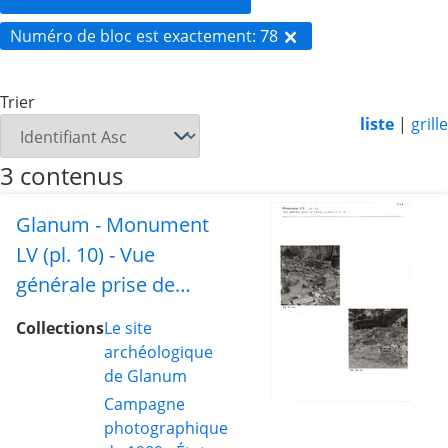
Numéro de bloc est exactement
78
Trier
liste
|
grille
3 contenus
Glanum - Monument
LV (pl. 10) - Vue
générale prise de
l'ouest, et blocs 73 et
Collections
Le site
78
archéologique
de Glanum
Campagne
photographique