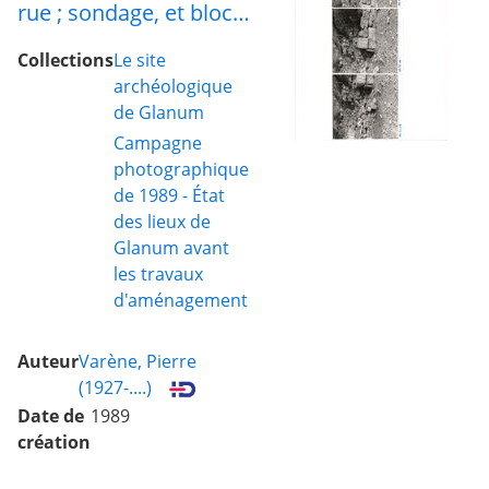
rue ; sondage, et blocs
78 à 80
Collections
Le site
archéologique
de Glanum
Campagne
photographique
de 1989 - État
des lieux de
Glanum avant
les travaux
d'aménagement
Auteur
Varène, Pierre
(1927-....)
Date de
1989
création