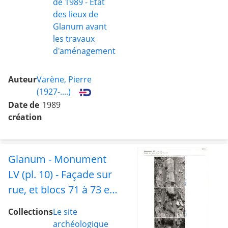
de 1989 - État
des lieux de
Glanum avant
les travaux
d'aménagement
Auteur
Varène, Pierre
(1927-....)
Date de
1989
création
Glanum - Monument
LV (pl. 10) - Façade sur
rue, et blocs 71 à 73 et
78
Collections
Le site
archéologique